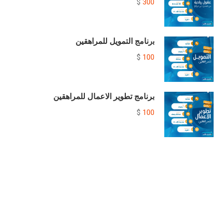
300
$
ﺑرﻧﺎﻣﺞ التمويل للمراهقين
100
$
برنامج تطوير الاعمال للمراهقين
100
$