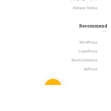
Release Status
Recommend
WordPress
LearnPress
WooCommerce
bbPress
Premium LMS & Online Education WordPress Theme