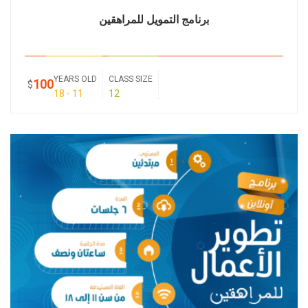
ﺑرﻧﺎﻣﺞ التمويل للمراهقين
YEARS OLD
CLASS SIZE
100
$
11 - 18
12