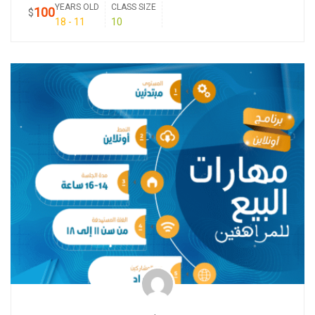
YEARS OLD
CLASS SIZE
100
$
11 - 18
10